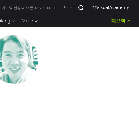
@VisualAcademy
데브렉 신강좌 오픈:
devlec.com
Search
aking
More
데브렉