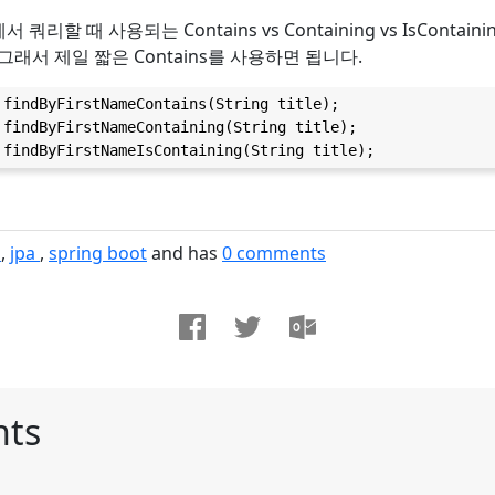
PA에서 쿼리할 때 사용되는 Contains vs Containing vs IsConta
그래서 제일 짧은 Contains를 사용하면 됩니다.
 findByFirstNameContains(String title);

 findByFirstNameContaining(String title);

 findByFirstNameIsContaining(String title);
g
jpa
spring boot
and has
0
comments
ts