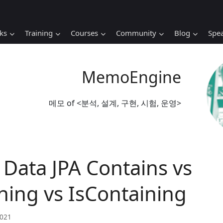
ks
Training
Courses
Community
Blog
Spe
MemoEngine
메모 of <분석, 설계, 구현, 시험, 운영>
 Data JPA Contains vs
ning vs IsContaining
2021