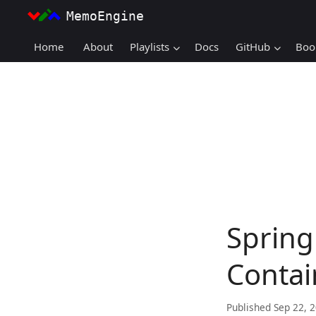
MemoEngine
Home
About
Playlists
Docs
GitHub
Boo
Spring
Contai
Published Sep 22, 