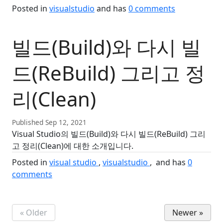
Posted in
visualstudio
and has
0
comments
빌드(Build)와 다시 빌
드(ReBuild) 그리고 정
리(Clean)
Published Sep 12, 2021
Visual Studio의 빌드(Build)와 다시 빌드(ReBuild) 그리
고 정리(Clean)에 대한 소개입니다.
Posted in
visual studio
visualstudio
and has
0
comments
« Older
Newer »