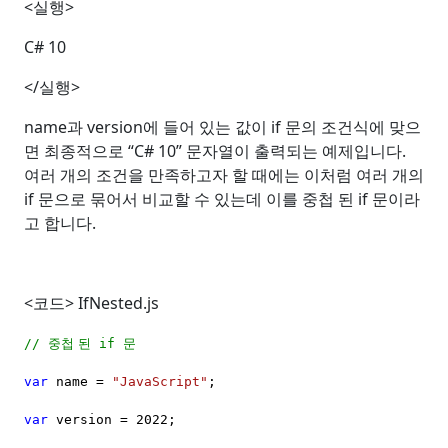
<
실행
>
C# 10
</
실행
>
name
과
version
에 들어 있는 값이
if
문의 조건식에 맞으
면 최종적으로
“C# 10”
문자열이 출력되는 예제입니다
.
여러 개의 조건을 만족하고자 할 때에는 이처럼 여러 개의
if
문으로 묶어서 비교할 수 있는데 이를 중첩 된
if
문이라
고 합니다
.
<
코드
> IfNested.js
중첩
된
문
//
if
var
name =
"JavaScript"
;
var
version = 2022;