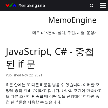
MemoEngine
MemoEngine
메모 of <분석, 설계, 구현, 시험, 운영>
JavaScript, C# - 중첩
된 if 문
Published Nov 22, 2021
if
문 안에는 또 다른
if
문을 넣을 수 있습니다
.
이러한 모
양을 중첩 된
if
문이라고 합니다
.
하나의 조건이 만족하고
또 다른 조건이 만족할 때 어떤 일을 진행해야 한다면 중
첩 된
if
문을 사용할 수 있습니다
.