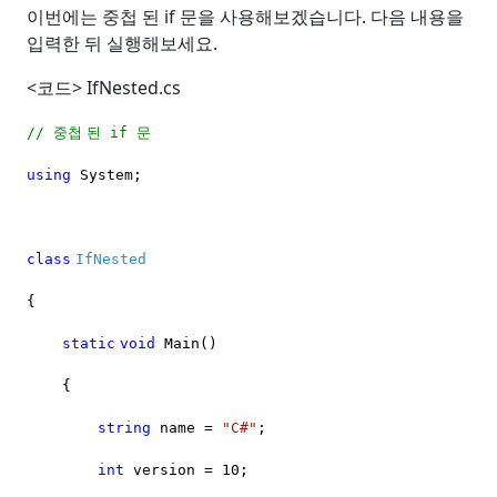
이번에는 중첩 된
if
문을 사용해보겠습니다
.
다음 내용을
입력한 뒤 실행해보세요
.
<
코드
> IfNested.cs
중첩
된
문
//
if
using
System;
class
IfNested
{
static
void
Main()
{
string
name =
"C#"
;
int
version = 10;