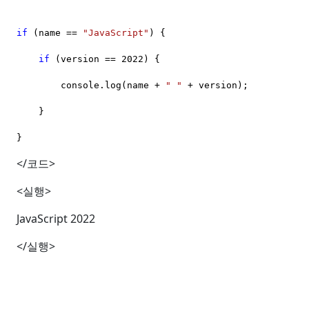
if
(name ==
"JavaScript"
) {
if
(version == 2022) {
console.log(name +
" "
+ version);
}
}
</
코드
>
<
실행
>
JavaScript 2022
</
실행
>