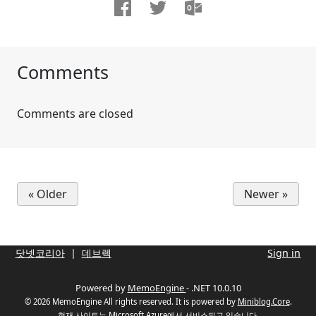
Comments
Comments are closed
« Older
Newer »
닷넷코리아
데브렉
Sign in
Powered by
MemoEngine
- .NET 10.0.10
© 2026 MemoEngine All rights reserved. It is powered by
Miniblog.Core
.
현재 사이트는
Microsoft Azure
에서 서비스되고 있습니다.