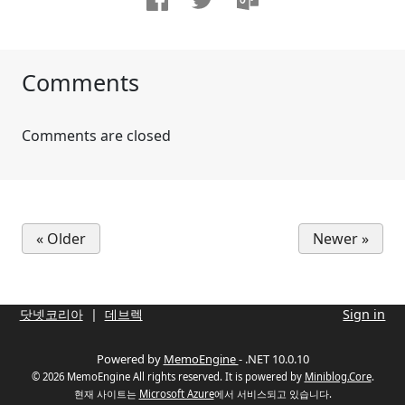
Comments
Comments are closed
« Older
Newer »
닷넷코리아
데브렉
Sign in
Powered by
MemoEngine
- .NET 10.0.10
© 2026 MemoEngine All rights reserved. It is powered by
Miniblog.Core
.
현재 사이트는
Microsoft Azure
에서 서비스되고 있습니다.