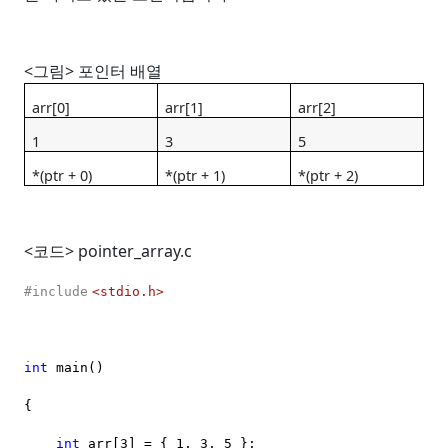
<
그림
>
포인터 배열
arr[0]
arr[1]
arr[2]
1
3
5
*(ptr + 0)
*(ptr + 1)
*(ptr + 2)
<
코드
> pointer_array.c
#include
<stdio.h>
int
main()
{
int
arr[3] = { 1, 3, 5 };