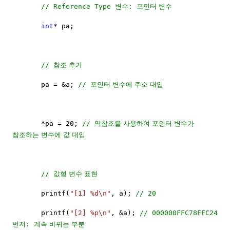
변수
포인터
변수
// Reference Type
:
int
* pa;
참조
추가
//
포인터
변수에
주소
대입
pa = &a;
//
역참조를
사용하여
포인터
변수가
*pa = 20;
//
참조하는
변수에
값
대입
값형
변수
표현
//
printf(
"[1] %d\n"
, a);
// 20
printf(
"[2] %p\n"
, &a);
// 000000FFC78FFC24
번지
계속
바뀌는
부분
: