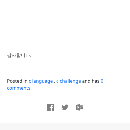
감사합니다.
Posted in
c language
c challenge
and has
0
comments