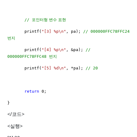
포인터형
변수
표현
//
printf(
"[3] %p\n"
, pa);
// 000000FFC78FFC24
번지
printf(
"[4] %p\n"
, &pa);
//
번지
000000FFC78FFC48
printf(
"[5] %d\n"
, *pa);
// 20
return
0;
}
</
코드
>
<
실행
>